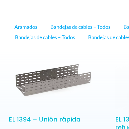
ELETROPOLL COMERCIO DEL ACERO
HABLE CON NOSOTROS
TRABAJA CON NOSOTROS
PORTUGUÊS DO BRASIL
Aramados
Bandejas de cables – Todos
Ba
Bandejas de cables – Todos
Bandejas de cable
ENGLISH
ESPAÑOL
EL 1394 – Unión rápida
EL 1
refu