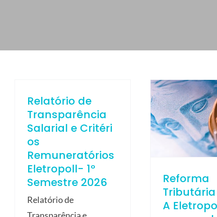
ELETROPOLL COMÉRCIO DE AÇO
FALE CONOSCO
TRABALHE CONOSCO
PORTUGUÊS DO BRASIL
ENGLISH
Relatório de
ESPAÑOL
Transparência
Salarial e Critéri
os
Remuneratórios
Eletropoll- 1º
Reforma
Semestre 2026
Tributária
Relatório de
A Eletropo
Transparência e