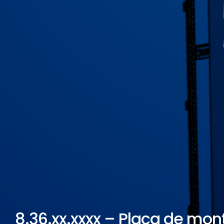
ELETROPOLL COMÉRCIO DE AÇO
FALE CONOSCO
TRABALHE CONOSCO
PORTUGUÊS DO BRASIL
ENGLISH
ESPAÑOL
8.36.xx.xxxx – Placa de mon