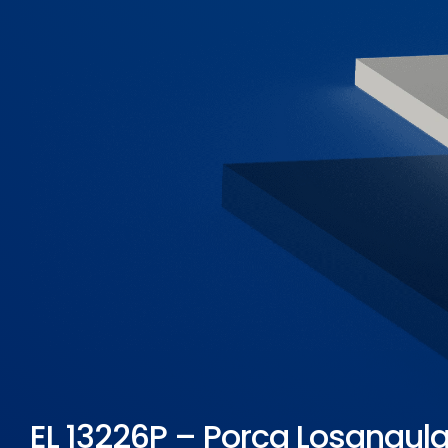
ELETROPOLL COMÉRCIO DE AÇO
FALE CONOSCO
TRABALHE CONOSCO
PORTUGUÊS DO BRASIL
ENGLISH
ESPAÑOL
EL 13226P – Porca Losangul