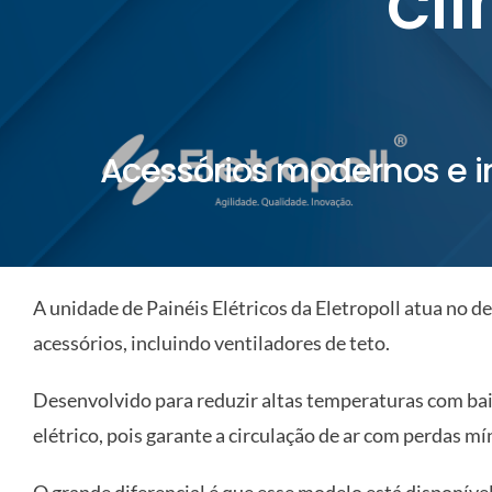
cl
ELETROPOLL COMÉRCIO DE AÇO
FALE CONOSCO
TRABALHE CONOSCO
PORTUGUÊS DO BRASIL
Acessórios modernos e i
ENGLISH
ESPAÑOL
A unidade de Painéis Elétricos da Eletropoll atua no d
acessórios, incluindo ventiladores de teto.
Desenvolvido para reduzir altas temperaturas com baix
elétrico, pois garante a circulação de ar com perdas m