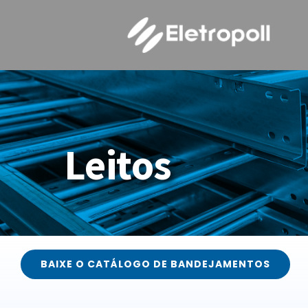
Ir
para
o
conteúdo
N
Leitos
ELETROPOLL BANDEJAMENTOS
Fale conosco
BAIXE O CATÁLOGO DE BANDEJAMENTOS
ELETROPOLL PAINÉIS ELÉTRICOS