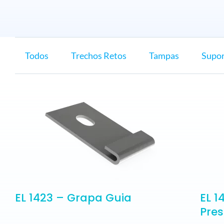
ELETROPOLL COMÉRCIO DE AÇO
FALE CONOSCO
TRABALHE CONOSCO
PORTUGUÊS DO BRASIL
Todos
Trechos Retos
Tampas
Supor
ENGLISH
ESPAÑOL
EL 1423 – Grapa Guia
EL 1
Pre