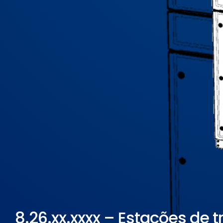
ELETROPOLL COMÉRCIO DE AÇO
FALE CONOSCO
TRABALHE CONOSCO
PORTUGUÊS DO BRASIL
ENGLISH
ESPAÑOL
8.26.xx.xxxx – Estações de 