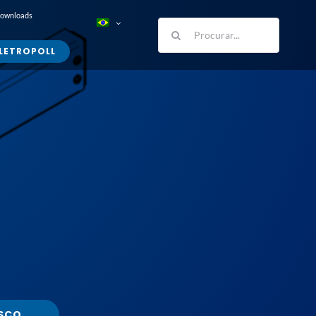
Downloads
Buscar
resultados
LETROPOLL
para:
SCO