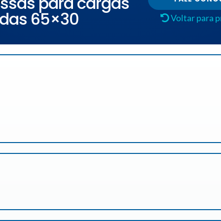
ssas para cargas
adas 65×30
Voltar para 