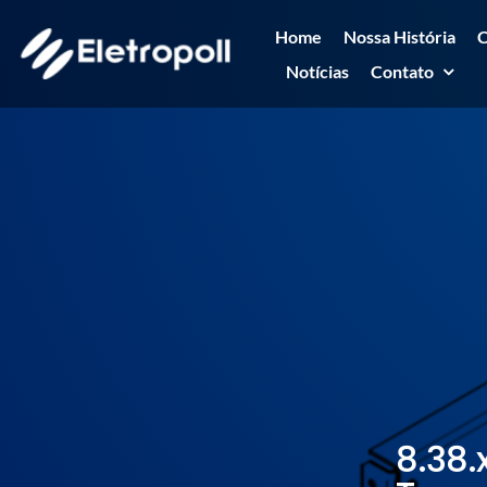
Ir
Home
Nossa História
C
para
Notícias
Contato
o
conteúdo
8.38.