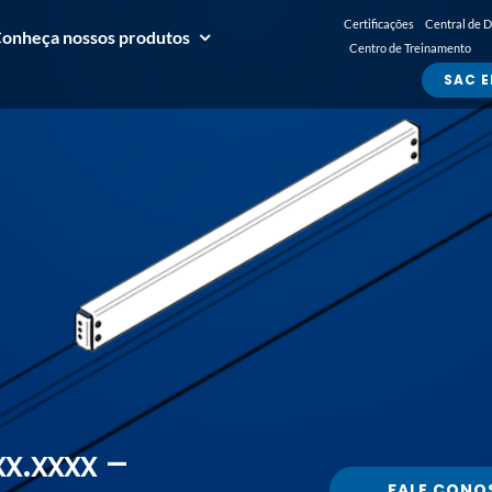
Certificações
Central de 
onheça nossos produtos
Centro de Treinamento
SAC E
xx.xxxx –
FALE CONO