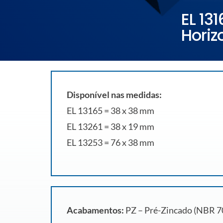
EL 13
Horiz
Disponível nas medidas:
EL 13165 = 38 x 38 mm
EL 13261 = 38 x 19 mm
EL 13253 = 76 x 38 mm
Acabamentos:
PZ – Pré-Zincado (NBR 700