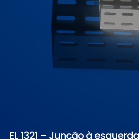
ELETROPOLL COMÉRCIO DE AÇO
FALE CONOSCO
TRABALHE CONOSCO
PORTUGUÊS DO BRASIL
ENGLISH
ESPAÑOL
EL 1321 – Junção à esquerda