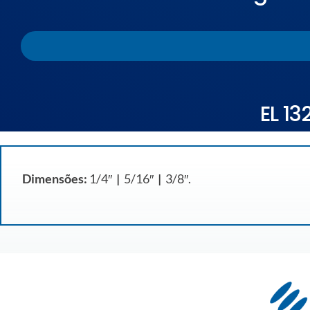
EL 13
Dimensões:
1/4″
|
5/16″
|
3/8″.