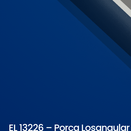
ELETROPOLL COMÉRCIO DE AÇO
FALE CONOSCO
TRABALHE CONOSCO
PORTUGUÊS DO BRASIL
ENGLISH
ESPAÑOL
EL 13226 – Porca Losangular