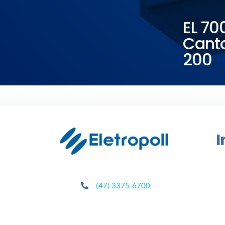
EL 70
Canto
200
I
(47) 3375-6700