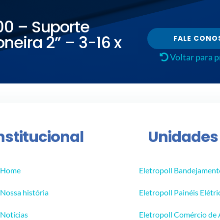
00 – Suporte
neira 2” – 3-16 x
FALE CONO
Voltar para 
nstitucional
Unidades
Home
Eletropoll Bandejament
Nossa história
Eletropoll Painéis Elétri
Notícias
Eletropoll Comércio de