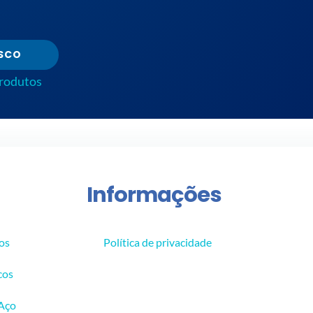
SCO
produtos
Informações
os
Política de privacidade
cos
 Aço