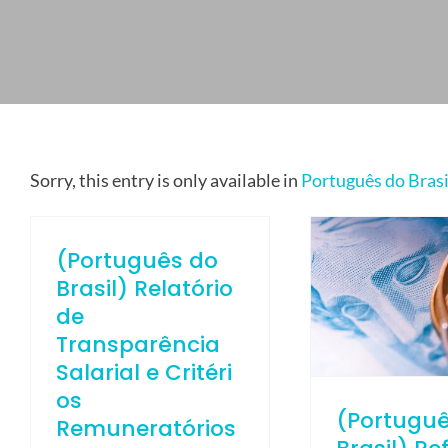
CONTACT US
ELETROPOLL STEEL TRADE
WORK WITH US
PORTUGUÊS DO BRASIL
ENGLISH
Sorry, this entry is only available in
Português do Brasi
ESPAÑOL
(Português do
Brasil) Relatório
de
Transparência
Salarial e Critéri
os
(Portugu
Remuneratórios