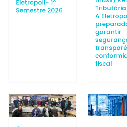
Brasil) R
Eletropoll- 1º
Tributária
Semestre 2026
A Eletropo
preparad
garantir
seguranç
transparê
conformi
fiscal