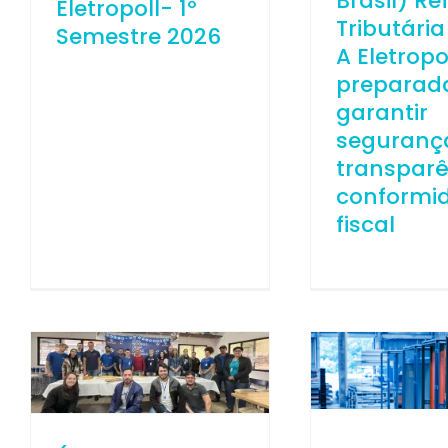
Brasil) R
Eletropoll- 1º
Tributária
Semestre 2026
A Eletropo
preparad
garantir
seguranç
transparê
conformi
fiscal