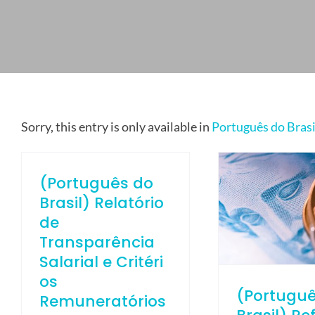
CONTACT US
ELETROPOLL STEEL TRADE
WORK WITH US
PORTUGUÊS DO BRASIL
ENGLISH
Sorry, this entry is only available in
Português do Brasi
ESPAÑOL
(Português do
Brasil) Relatório
de
Transparência
Salarial e Critéri
os
(Portugu
Remuneratórios