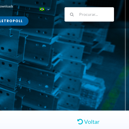
Downloads
Buscar
resultados
LETROPOLL
para:
Voltar