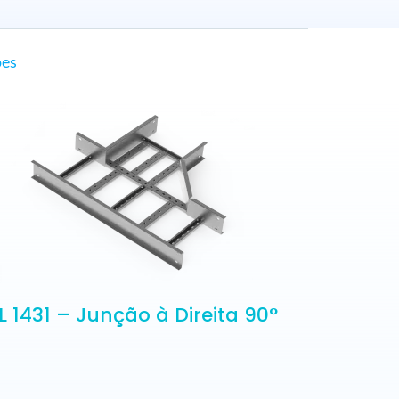
ões
L 1431 – Junção à Direita 90°