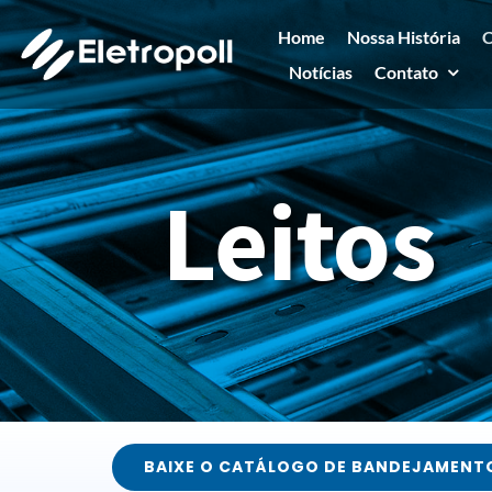
Ir
Home
Nossa História
C
para
Notícias
Contato
o
conteúdo
Leitos
BAIXE O CATÁLOGO DE BANDEJAMENT
Fale conosco