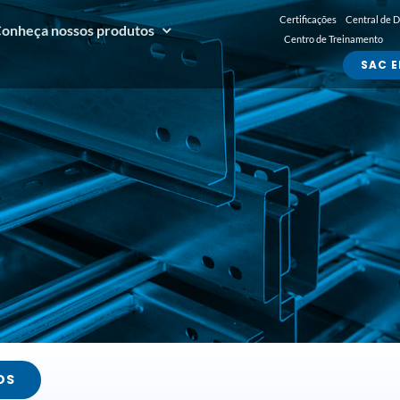
Certificações
Central de 
onheça nossos produtos
Centro de Treinamento
SAC E
OS