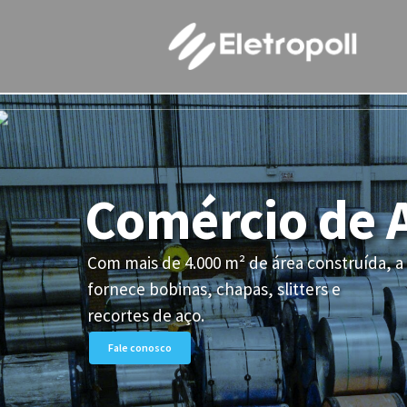
Ir
para
o
conteúdo
N
Comércio de 
Com mais de 4.000 m² de área construída, a
fornece bobinas, chapas, slitters e
ELETROPOLL BANDEJAMENTOS
recortes de aço.
Fale conosco
ELETROPOLL PAINÉIS ELÉTRICOS