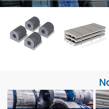
ELETROPOLL COMÉRCIO DE AÇO
FALE CONOSCO
TRABALHE CONOSCO
PORTUGUÊS DO BRASIL
ENGLISH
ESPAÑOL
N