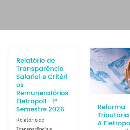
ELETROPOLL COMÉRCIO DE AÇO
FALE CONOSCO
TRABALHE CONOSCO
PORTUGUÊS DO BRASIL
ENGLISH
Relatório de
ESPAÑOL
Transparência
Salarial e Critéri
os
Remuneratórios
Eletropoll- 1º
Reforma
Semestre 2026
Tributária
Relatório de
A Eletropo
Transparência e