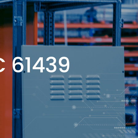
Downloads
Buscar
resultados
LETROPOLL
para:
C 61439