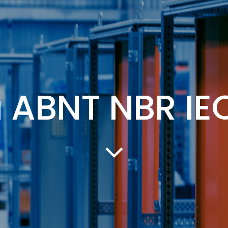
Certificações
Central de 
onheça nossos produtos
Centro de Treinamento
SAC E
ABNT NBR IE