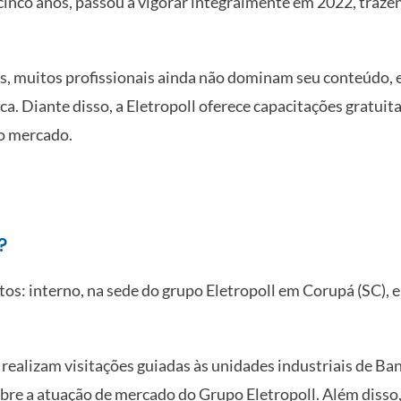
inco anos, passou a vigorar integralmente em 2022, trazen
tes, muitos profissionais ainda não dominam seu conteúdo,
a. Diante disso, a Eletropoll oferece capacitações gratuit
o mercado.
?
os: interno, na sede do grupo Eletropoll em Corupá (SC), e
 realizam visitações guiadas às unidades industriais de Ba
re a atuação de mercado do Grupo Eletropoll. Além disso, 