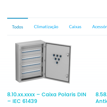
ELETROPOLL COMÉRCIO DE AÇO
FALE CONOSCO
TRABALHE CONOSCO
PORTUGUÊS DO BRASIL
Climatização
Caixas
Acessór
Todos
ENGLISH
ESPAÑOL
8.10.xx.xxxx – Caixa Polaris DIN
8.58
– IEC 61439
Anti