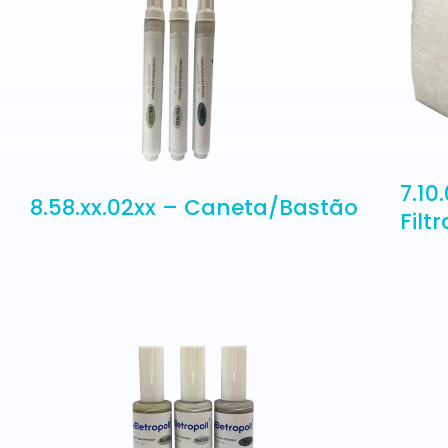
7.10
8.58.xx.02xx – Caneta/Bastão
Filt