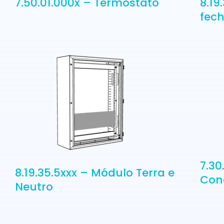
7.50.01.000x – Termostato
8.19
fec
7.30
8.19.35.5xxx – Módulo Terra e
Con
Neutro