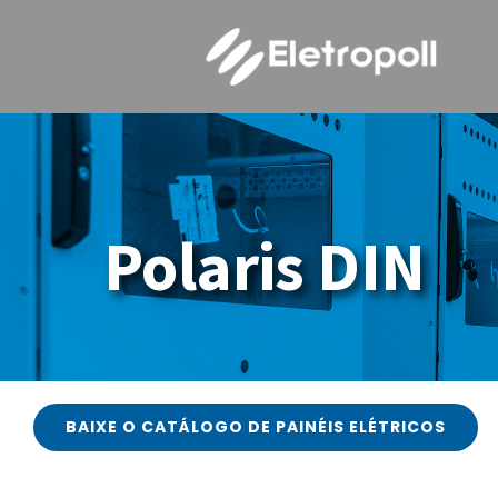
Ir
para
o
conteúdo
N
Polaris DIN
ELETROPOLL BANDEJAMENTOS
Fale conosco
BAIXE O CATÁLOGO DE PAINÉIS ELÉTRICOS
ELETROPOLL PAINÉIS ELÉTRICOS