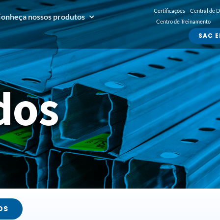
Certificações
Central de 
onheça nossos produtos
Centro de Treinamento
SAC E
dos
OS