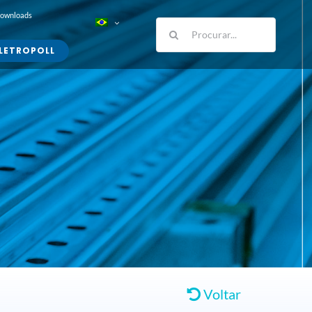
Downloads
Buscar
resultados
LETROPOLL
para:
Voltar