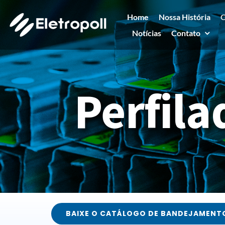
Ir
Home
Nossa História
C
para
Notícias
Contato
o
conteúdo
Perfila
BAIXE O CATÁLOGO DE BANDEJAMENT
Fale conosco