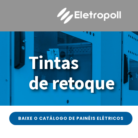
Ir
para
o
conteúdo
Tintas
N
de retoque
ELETROPOLL BANDEJAMENTOS
Fale conosco
BAIXE O CATÁLOGO DE PAINÉIS ELÉTRICOS
ELETROPOLL PAINÉIS ELÉTRICOS