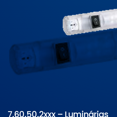
ELETROPOLL COMÉRCIO DE AÇO
FALE CONOSCO
TRABALHE CONOSCO
PORTUGUÊS DO BRASIL
ENGLISH
ESPAÑOL
7.60.50.2xxx – Luminárias