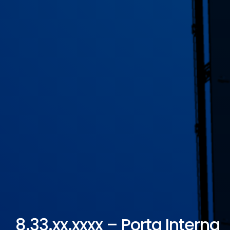
ELETROPOLL COMÉRCIO DE AÇO
FALE CONOSCO
TRABALHE CONOSCO
PORTUGUÊS DO BRASIL
ENGLISH
ESPAÑOL
8.33.xx.xxxx – Porta Interna