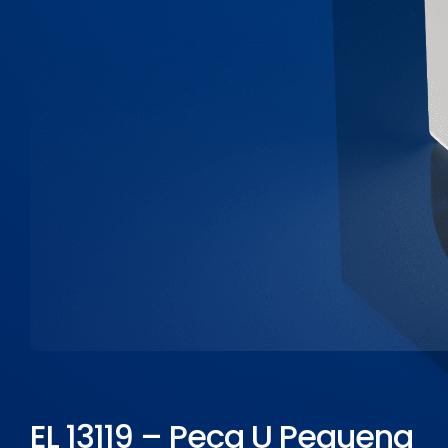
ELETROPOLL COMÉRCIO DE AÇO
FALE CONOSCO
TRABALHE CONOSCO
PORTUGUÊS DO BRASIL
ENGLISH
ESPAÑOL
EL 13119 – Peça U Pequena