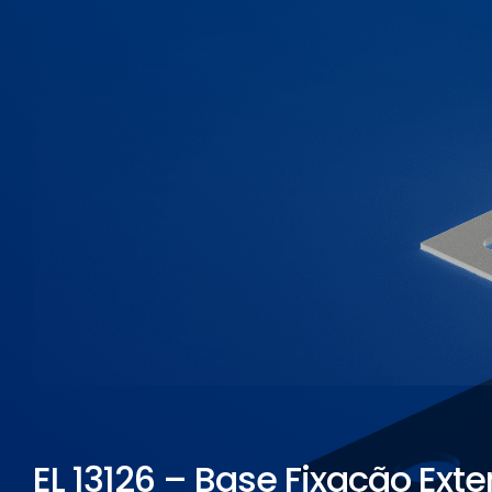
ELETROPOLL COMÉRCIO DE AÇO
FALE CONOSCO
TRABALHE CONOSCO
PORTUGUÊS DO BRASIL
ENGLISH
ESPAÑOL
EL 13126 – Base Fixação Exte