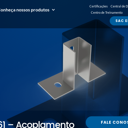
Certificações
Central de 
onheça nossos produtos
Centro de Treinamento
SAC E
161 – Acoplamento
FALE CONO