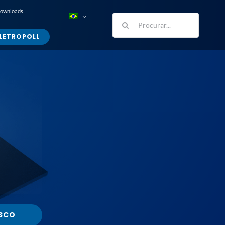
Downloads
Buscar
resultados
LETROPOLL
para:
SCO