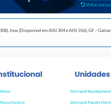
Voltar para 
8), Inox (Disponível em AISI 304 e AISI 316), GF – Galva
nstitucional
Unidades
Home
Eletropoll Bandejament
Nossa história
Eletropoll Painéis Elétri