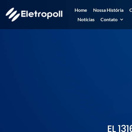
Ir
Home
Nossa História
C
para
Notícias
Contato
o
conteúdo
EL 13