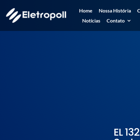
Ir
Home
Nossa História
C
para
Notícias
Contato
o
conteúdo
EL 13