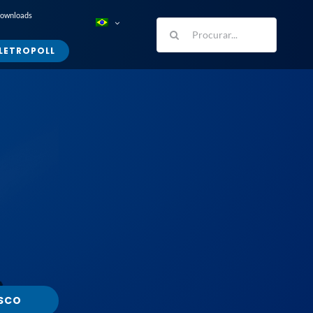
Downloads
Buscar
resultados
LETROPOLL
para:
SCO