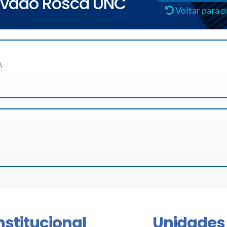
avado Rosca UNC
Voltar para 
.
nstitucional
Unidades