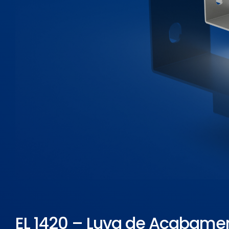
ELETROPOLL COMÉRCIO DE AÇO
FALE CONOSCO
TRABALHE CONOSCO
PORTUGUÊS DO BRASIL
ENGLISH
ESPAÑOL
EL 1420 – Luva de Acabame