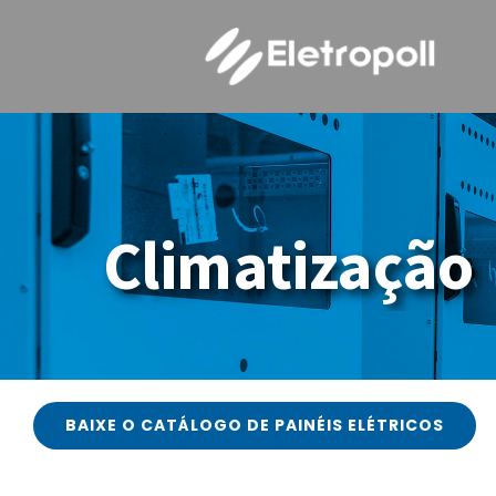
Ir
para
o
conteúdo
N
Climatização
ELETROPOLL BANDEJAMENTOS
Fale conosco
BAIXE O CATÁLOGO DE PAINÉIS ELÉTRICOS
ELETROPOLL PAINÉIS ELÉTRICOS