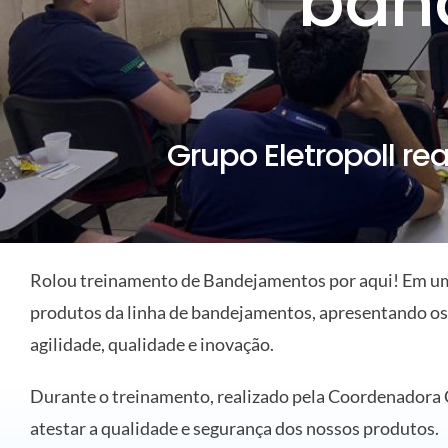
ban
ELETROPOLL COMÉRCIO DE AÇO
FALE CONOSCO
TRABALHE CONOSCO
PORTUGUÊS DO BRASIL
Grupo Eletropoll r
ENGLISH
ESPAÑOL
Rolou treinamento de Bandejamentos por aqui! Em um 
produtos da linha de bandejamentos, apresentando os d
agilidade, qualidade e inovação.
Durante o treinamento, realizado pela Coordenadora C
atestar a qualidade e segurança dos nossos produtos.