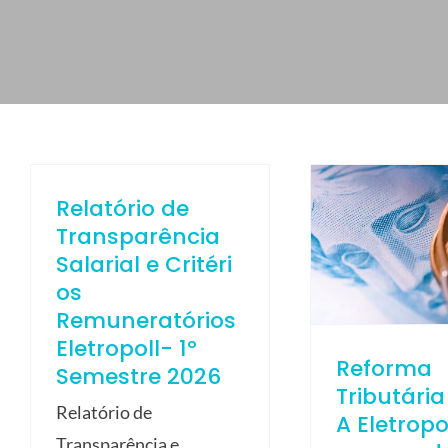
ELETROPOLL COMÉRCIO DE AÇO
FALE CONOSCO
TRABALHE CONOSCO
PORTUGUÊS DO BRASIL
ENGLISH
Relatório de
ESPAÑOL
Transparência
Salarial e Critéri
os
Remuneratórios
Eletropoll- 1º
Reforma
Semestre 2026
Tributária
Relatório de
A Eletropo
Transparência e