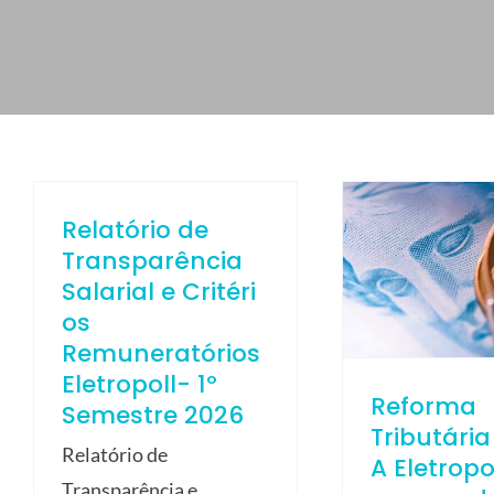
ELETROPOLL COMÉRCIO DE AÇO
FALE CONOSCO
TRABALHE CONOSCO
PORTUGUÊS DO BRASIL
ENGLISH
Relatório de
ESPAÑOL
Transparência
Salarial e Critéri
os
Remuneratórios
Eletropoll- 1º
Reforma
Semestre 2026
Tributária
Relatório de
A Eletropo
Transparência e