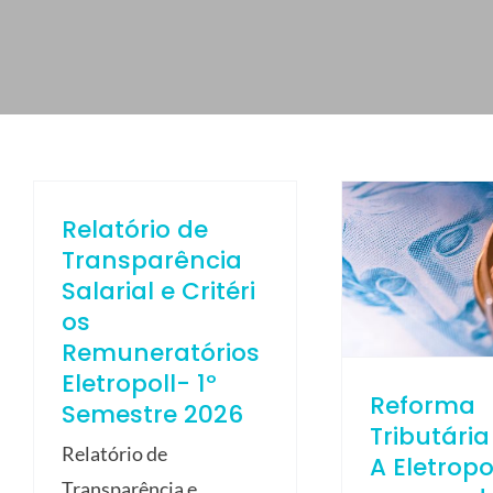
ELETROPOLL COMÉRCIO DE AÇO
FALE CONOSCO
TRABALHE CONOSCO
PORTUGUÊS DO BRASIL
ENGLISH
Relatório de
ESPAÑOL
Transparência
Salarial e Critéri
os
Remuneratórios
Eletropoll- 1º
Reforma
Semestre 2026
Tributária
Relatório de
A Eletropo
Transparência e