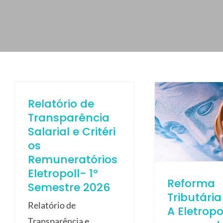
ELETROPOLL COMÉRCIO DE AÇO
FALE CONOSCO
TRABALHE CONOSCO
PORTUGUÊS DO BRASIL
ENGLISH
Relatório de
ESPAÑOL
Transparência
Salarial e Critéri
os
Remuneratórios
Eletropoll- 1º
Reforma
Semestre 2026
Tributária
Relatório de
A Eletropo
Transparência e