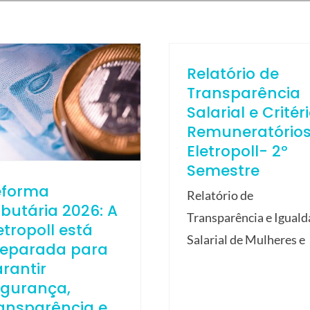
Relatório de
Transparência
Salarial e Critér
Remuneratório
Eletropoll- 2º
Semestre
eforma
Relatório de
ibutária 2026: A
Transparência e Igual
etropoll está
Salarial de Mulheres e
reparada para
rantir
egurança,
ansparência e