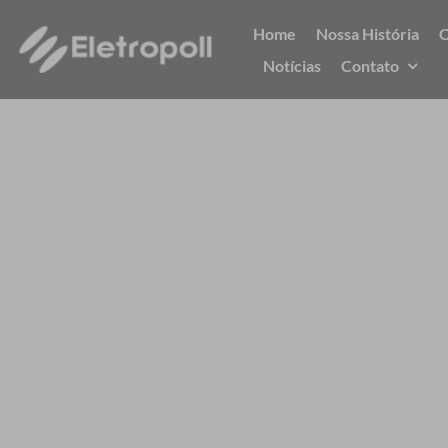
Ir
Home
Nossa História
C
para
Notícias
Contato
o
conteúdo