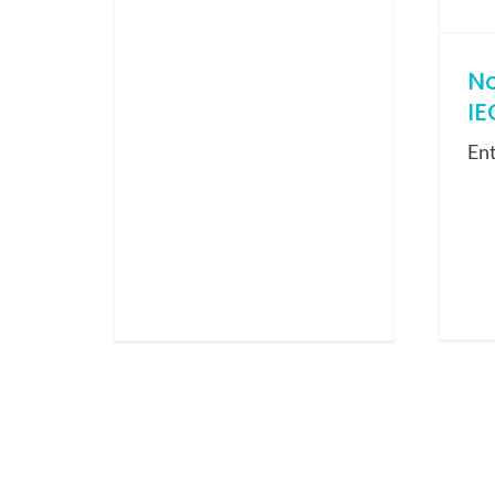
N
IE
En