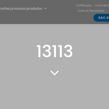
Certificações
Central de 
onheça nossos produtos
Centro de Treinamento
SAC E
13113