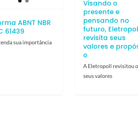
Visando o
presente e
pensando no
orma ABNT NBR
futuro, Eletropol
C 61439
revisita seus
tenda sua importância
valores e propós
o
A Eletropoll revisitou 
seus valores