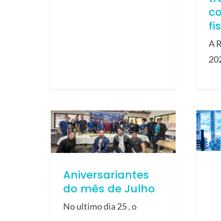
c
fi
A R
20
Aniversariantes
do mês de Julho
No ultimo dia 25 , o