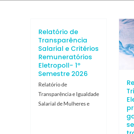
Relatório de
Transparência
Salarial e Critérios
Remuneratórios
Eletropoll- 1º
Semestre 2026
R
Relatório de
Tr
Transparência e Igualdade
El
Salarial de Mulheres e
p
ga
s
tr