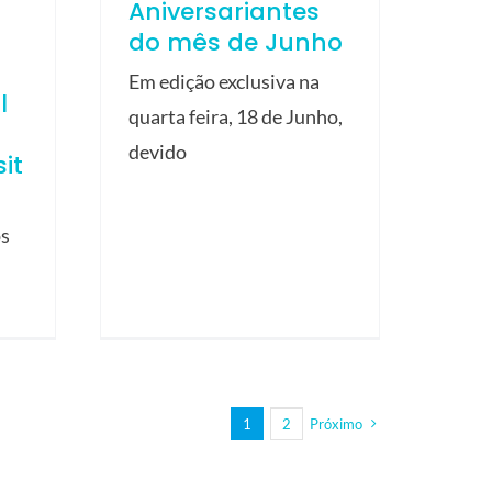
Aniversariantes
do mês de Junho
Em edição exclusiva na
l
quarta feira, 18 de Junho,
devido
it
os
1
2
Próximo