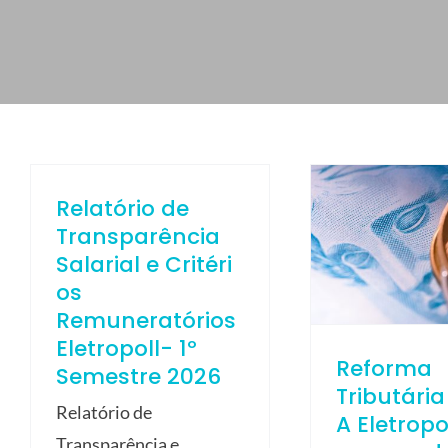
ELETROPOLL COMÉRCIO DE AÇO
FALE CONOSCO
TRABALHE CONOSCO
PORTUGUÊS DO BRASIL
ENGLISH
Relatório de
ESPAÑOL
Transparência
Salarial e Critéri
os
Remuneratórios
Eletropoll- 1º
Reforma
Semestre 2026
Tributária
Relatório de
A Eletropo
Transparência e