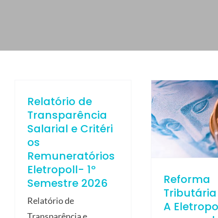
ELETROPOLL COMÉRCIO DE AÇO
FALE CONOSCO
TRABALHE CONOSCO
PORTUGUÊS DO BRASIL
ENGLISH
Relatório de
ESPAÑOL
Transparência
Salarial e Critéri
os
Remuneratórios
Eletropoll- 1º
Reforma
Semestre 2026
Tributária
Relatório de
A Eletropo
Transparência e