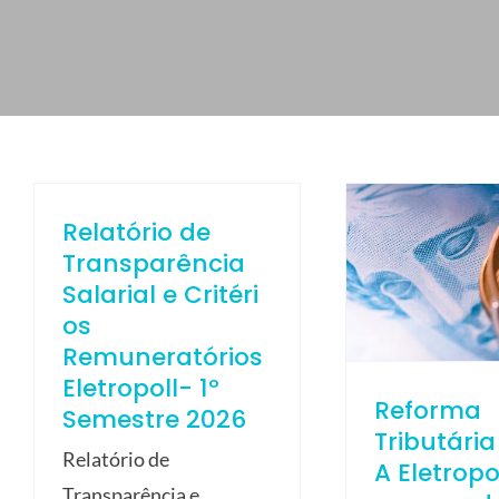
ELETROPOLL COMÉRCIO DE AÇO
FALE CONOSCO
TRABALHE CONOSCO
PORTUGUÊS DO BRASIL
ENGLISH
Relatório de
ESPAÑOL
Transparência
Salarial e Critéri
os
Remuneratórios
Eletropoll- 1º
Reforma
Semestre 2026
Tributária
Relatório de
A Eletropo
Transparência e