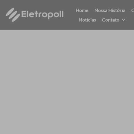
Ir
Home
Nossa História
C
para
Notícias
Contato
o
conteúdo