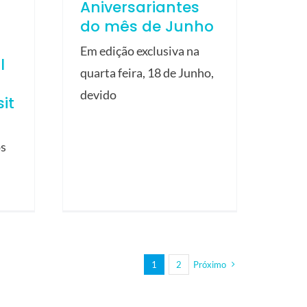
Aniversariantes
do mês de Junho
Em edição exclusiva na
l
quarta feira, 18 de Junho,
devido
it
os
1
2
Próximo