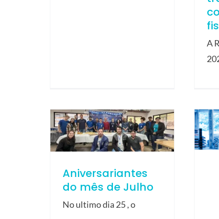
c
fi
A R
20
Aniversariantes
do mês de Julho
No ultimo dia 25 , o