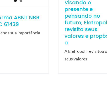
Visando o
presente e
pensando no
orma ABNT NBR
futuro, Eletropol
C 61439
revisita seus
tenda sua importância
valores e propós
o
A Eletropoll revisitou 
seus valores