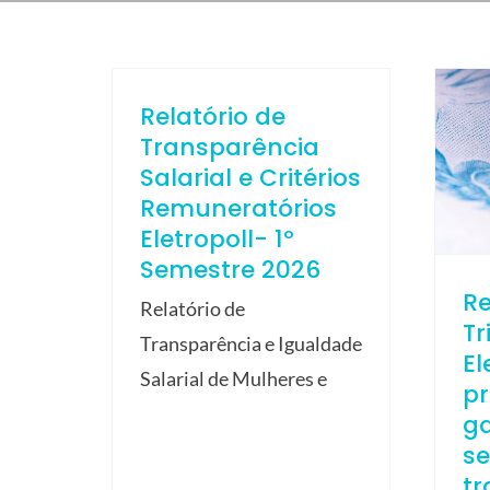
Relatório de
Transparência
Salarial e Critérios
Remuneratórios
Eletropoll- 1º
Semestre 2026
R
Relatório de
Tr
Transparência e Igualdade
El
Salarial de Mulheres e
p
ga
s
tr