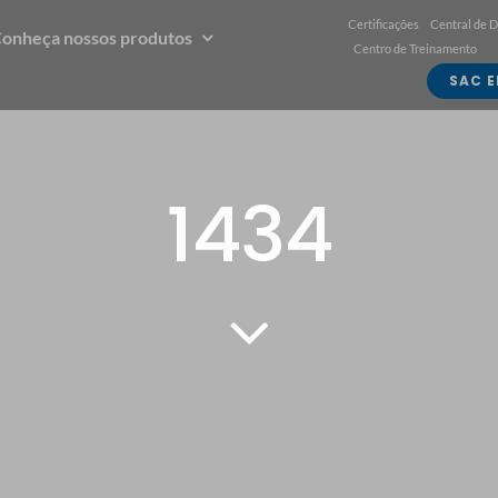
Certificações
Central de 
onheça nossos produtos
Centro de Treinamento
SAC E
1434