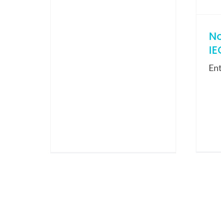
N
IE
En