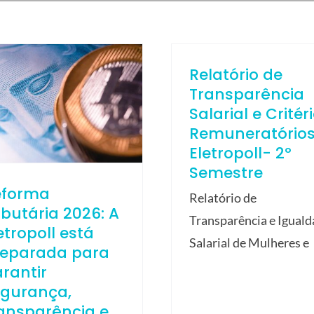
Relatório de
Transparência
Salarial e Critér
Remuneratório
Eletropoll- 2º
Semestre
eforma
Relatório de
ibutária 2026: A
Transparência e Igual
etropoll está
Salarial de Mulheres e
reparada para
rantir
egurança,
ansparência e