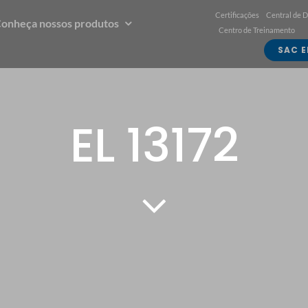
Certificações
Central de 
onheça nossos produtos
Centro de Treinamento
SAC E
EL 13172