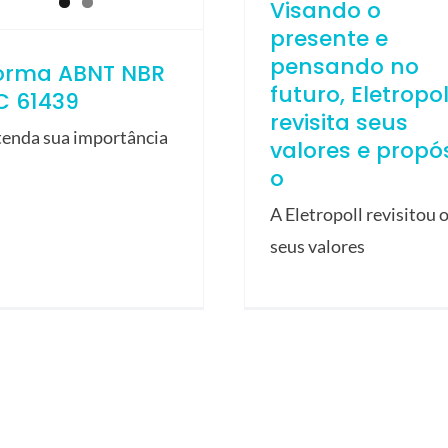
Visando o
presente e
pensando no
orma ABNT NBR
futuro, Eletropol
C 61439
revisita seus
tenda sua importância
valores e propós
o
A Eletropoll revisitou 
seus valores