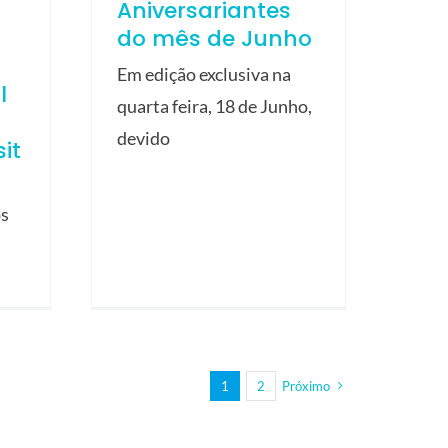
Aniversariantes
do mês de Junho
Em edição exclusiva na
l
quarta feira, 18 de Junho,
devido
it
os
1
2
Próximo