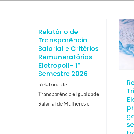
Relatório de
Transparência
Salarial e Critérios
Remuneratórios
Eletropoll- 1º
Semestre 2026
R
Relatório de
Tr
Transparência e Igualdade
El
Salarial de Mulheres e
p
ga
s
tr