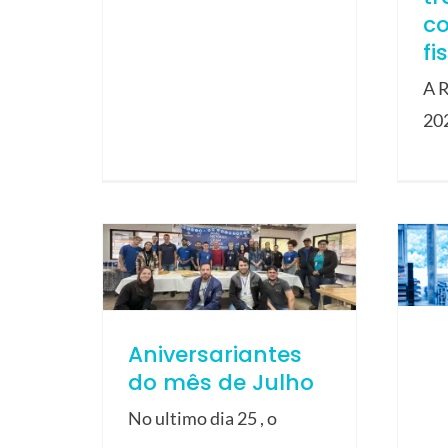
c
fi
A R
20
Aniversariantes
do mês de Julho
No ultimo dia 25 , o