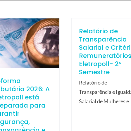
Relatório de
Transparência
Salarial e Critér
Remuneratório
Eletropoll- 2º
Semestre
eforma
Relatório de
ibutária 2026: A
Transparência e Igual
etropoll está
Salarial de Mulheres e
reparada para
rantir
egurança,
ansparência e