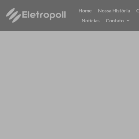
Ir
Home
Nossa História
C
para
Notícias
Contato
o
conteúdo