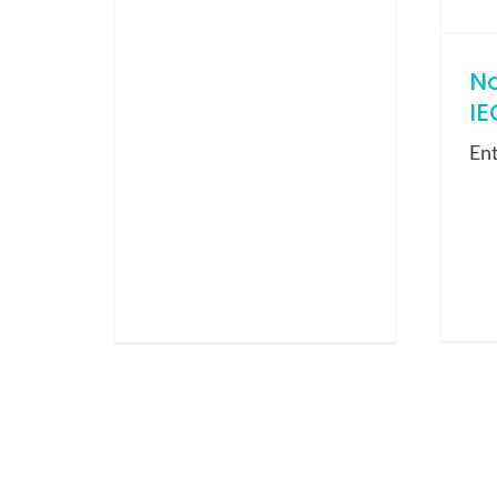
N
IE
En