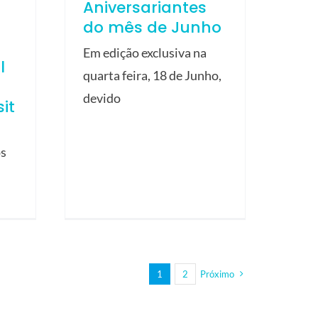
Aniversariantes
do mês de Junho
Em edição exclusiva na
l
quarta feira, 18 de Junho,
devido
it
os
1
2
Próximo