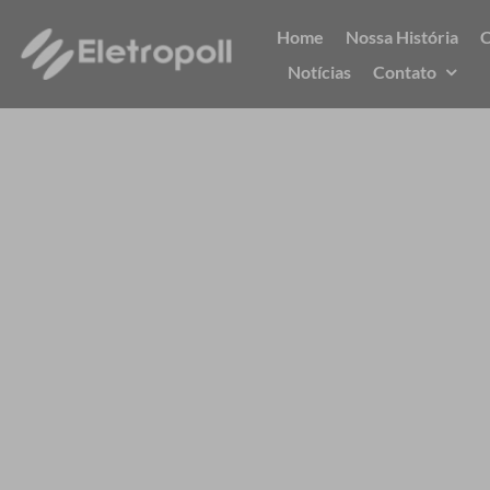
Ir
Home
Nossa História
C
para
Notícias
Contato
o
conteúdo