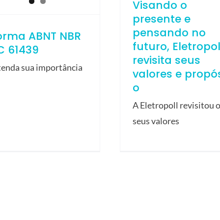
Visando o
presente e
pensando no
orma ABNT NBR
futuro, Eletropol
C 61439
revisita seus
tenda sua importância
valores e propós
o
A Eletropoll revisitou 
seus valores