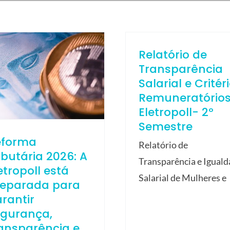
Relatório de
Transparência
Salarial e Critér
Remuneratório
Eletropoll- 2º
Semestre
eforma
Relatório de
ibutária 2026: A
Transparência e Igual
etropoll está
Salarial de Mulheres e
reparada para
rantir
egurança,
ansparência e