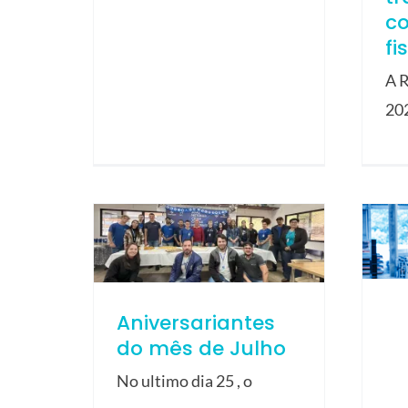
c
fi
A R
20
Aniversariantes
do mês de Julho
No ultimo dia 25 , o