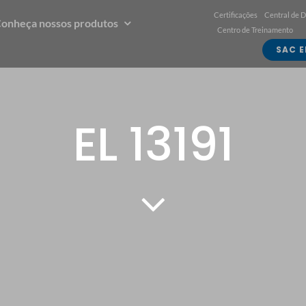
Certificações
Central de 
onheça nossos produtos
Centro de Treinamento
SAC E
EL 13191