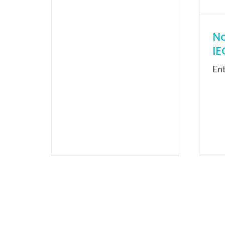
N
IE
En