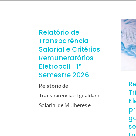
Relatório de
Transparência
Salarial e Critérios
Remuneratórios
Eletropoll- 1º
Semestre 2026
R
Relatório de
Tr
Transparência e Igualdade
El
Salarial de Mulheres e
p
ga
s
tr