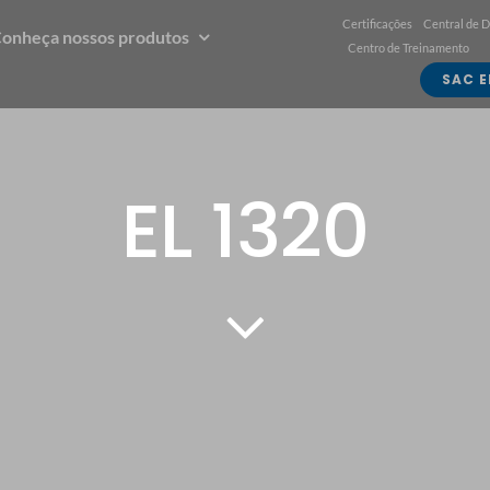
Certificações
Central de 
onheça nossos produtos
Centro de Treinamento
SAC E
EL 1320