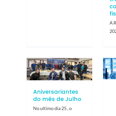
c
fi
A R
20
Aniversariantes
do mês de Julho
No ultimo dia 25 , o