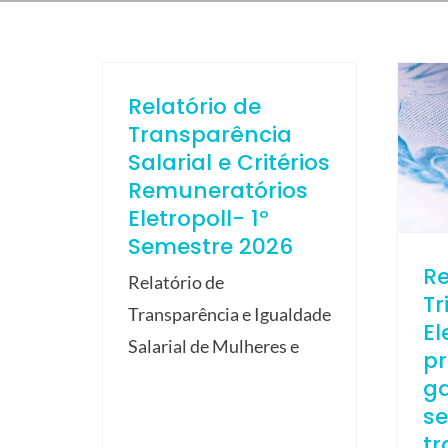
Relatório de
Transparência
Salarial e Critérios
Remuneratórios
Eletropoll- 1º
Semestre 2026
R
Relatório de
Tr
Transparência e Igualdade
El
Salarial de Mulheres e
p
ga
s
tr