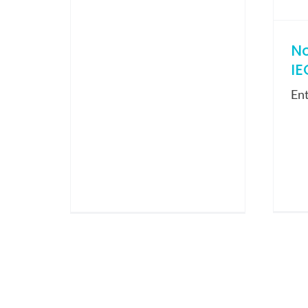
N
IE
En