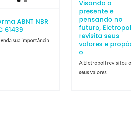
Visando o
presente e
pensando no
orma ABNT NBR
futuro, Eletropol
C 61439
revisita seus
tenda sua importância
valores e propós
o
A Eletropoll revisitou 
seus valores