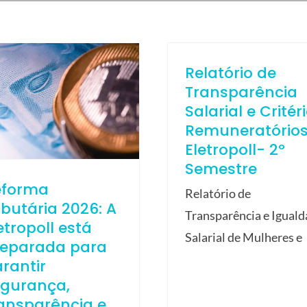
Relatório de
Transparência
Salarial e Critér
Remuneratório
Eletropoll- 2º
Semestre
eforma
Relatório de
ibutária 2026: A
Transparência e Igual
etropoll está
Salarial de Mulheres e
reparada para
rantir
egurança,
ansparência e