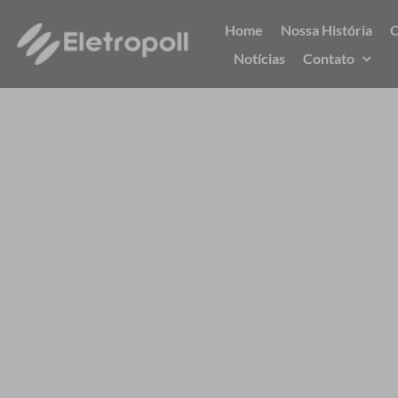
Ir
Home
Nossa História
C
para
Notícias
Contato
o
conteúdo