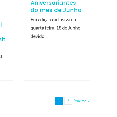
Aniversariantes
do mês de Junho
Em edição exclusiva na
l
quarta feira, 18 de Junho,
devido
it
os
1
2
Próximo