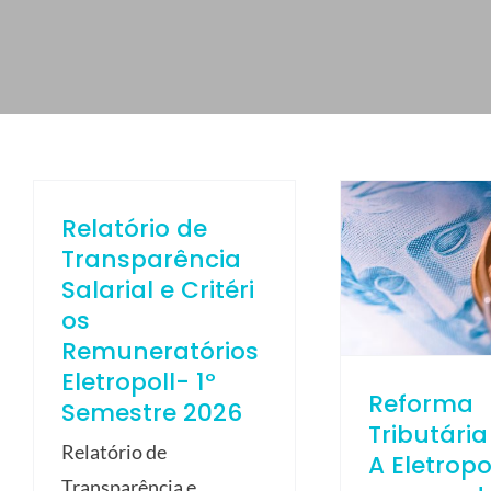
ELETROPOLL COMÉRCIO DE AÇO
FALE CONOSCO
TRABALHE CONOSCO
PORTUGUÊS DO BRASIL
ENGLISH
Relatório de
ESPAÑOL
Transparência
Salarial e Critéri
os
Remuneratórios
Eletropoll- 1º
Reforma
Semestre 2026
Tributária
Relatório de
A Eletropo
Transparência e