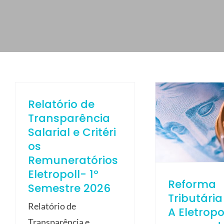
ELETROPOLL COMÉRCIO DE AÇO
FALE CONOSCO
TRABALHE CONOSCO
PORTUGUÊS DO BRASIL
ENGLISH
Relatório de
ESPAÑOL
Transparência
Salarial e Critéri
os
Remuneratórios
Eletropoll- 1º
Reforma
Semestre 2026
Tributária
Relatório de
A Eletropo
Transparência e