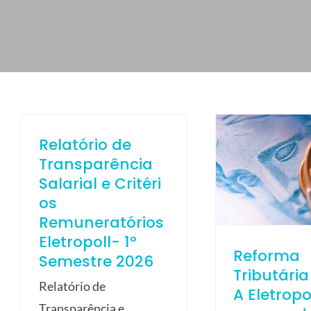
ELETROPOLL COMÉRCIO DE AÇO
FALE CONOSCO
TRABALHE CONOSCO
PORTUGUÊS DO BRASIL
ENGLISH
Relatório de
ESPAÑOL
Transparência
Salarial e Critéri
os
Remuneratórios
Eletropoll- 1º
Reforma
Semestre 2026
Tributária
Relatório de
A Eletropo
Transparência e