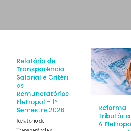
ELETROPOLL COMÉRCIO DE AÇO
FALE CONOSCO
TRABALHE CONOSCO
PORTUGUÊS DO BRASIL
ENGLISH
Relatório de
ESPAÑOL
Transparência
Salarial e Critéri
os
Remuneratórios
Eletropoll- 1º
Reforma
Semestre 2026
Tributária
Relatório de
A Eletropo
Transparência e