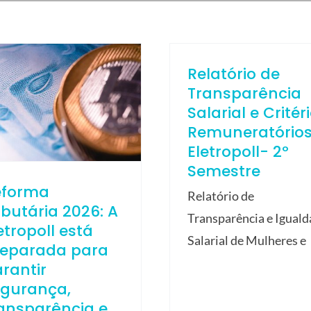
Relatório de
Transparência
Salarial e Critér
Remuneratório
Eletropoll- 2º
Semestre
eforma
Relatório de
ibutária 2026: A
Transparência e Igual
etropoll está
Salarial de Mulheres e
reparada para
rantir
egurança,
ansparência e