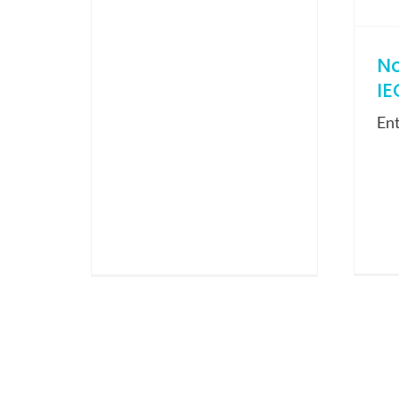
N
IE
En