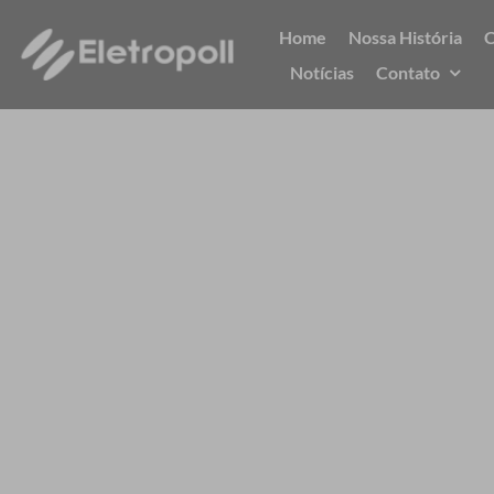
Ir
Home
Nossa História
C
para
Notícias
Contato
o
conteúdo