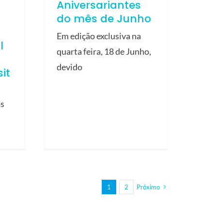
Aniversariantes
do mês de Junho
Em edição exclusiva na
l
quarta feira, 18 de Junho,
devido
it
os
1
2
Próximo