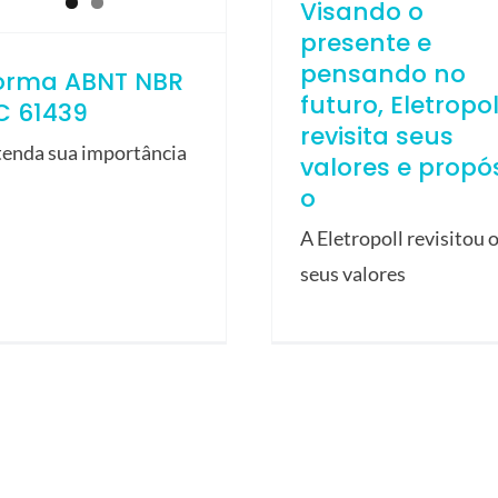
Visando o
presente e
pensando no
orma ABNT NBR
futuro, Eletropol
C 61439
revisita seus
tenda sua importância
valores e propós
o
A Eletropoll revisitou 
seus valores