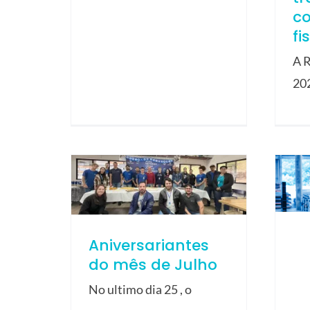
c
fi
A R
20
Aniversariantes
do mês de Julho
No ultimo dia 25 , o