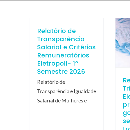
Relatório de
Transparência
Salarial e Critérios
Remuneratórios
Eletropoll- 1º
Semestre 2026
R
Relatório de
Tr
Transparência e Igualdade
El
Salarial de Mulheres e
p
ga
s
tr