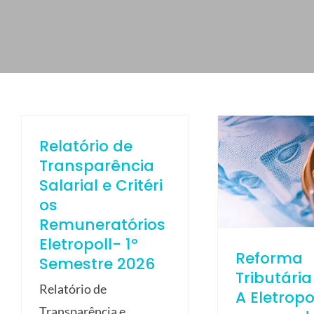
ELETROPOLL COMÉRCIO DE AÇO
FALE CONOSCO
TRABALHE CONOSCO
PORTUGUÊS DO BRASIL
ENGLISH
Relatório de
ESPAÑOL
Transparência
Salarial e Critéri
os
Remuneratórios
Eletropoll- 1º
Reforma
Semestre 2026
Tributária
Relatório de
A Eletropo
Transparência e