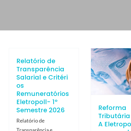
ELETROPOLL COMÉRCIO DE AÇO
FALE CONOSCO
TRABALHE CONOSCO
PORTUGUÊS DO BRASIL
ENGLISH
Relatório de
ESPAÑOL
Transparência
Salarial e Critéri
os
Remuneratórios
Eletropoll- 1º
Reforma
Semestre 2026
Tributária
Relatório de
A Eletropo
Transparência e